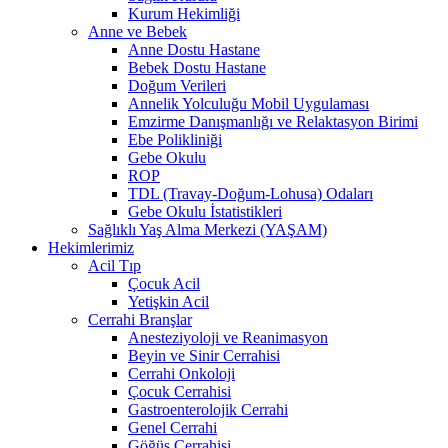
Kurum Hekimliği
Anne ve Bebek
Anne Dostu Hastane
Bebek Dostu Hastane
Doğum Verileri
Annelik Yolculuğu Mobil Uygulaması
Emzirme Danışmanlığı ve Relaktasyon Birimi
Ebe Polikliniği
Gebe Okulu
ROP
TDL (Travay-Doğum-Lohusa) Odaları
Gebe Okulu İstatistikleri
Sağlıklı Yaş Alma Merkezi (YAŞAM)
Hekimlerimiz
Acil Tıp
Çocuk Acil
Yetişkin Acil
Cerrahi Branşlar
Anesteziyoloji ve Reanimasyon
Beyin ve Sinir Cerrahisi
Cerrahi Onkoloji
Çocuk Cerrahisi
Gastroenterolojik Cerrahi
Genel Cerrahi
Göğüs Cerrahisi