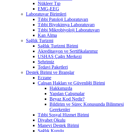
Nükleer Tıp
EMG-EEG
Laboratuvar Birimleri
Tıbbi Patoloji Laboratuvarı
Tıbbi Biyokimya Laboratuvarı
Tıbbi Mikrobiyoloji Laboratuvarı
Kan Alma
Sağlık Turizmi
Sağlık Turizmi Birimi
Akreditasyon ve Sertifikalarımız
USHAŞ Çağrı Merkezi
Şehrimiz
Tedavi Paketleri
Destek Birimi ve Branşlar
Eczane
Çalışan Hakları ve Güvenliği Birimi
Hakkımızda
Yapılan Çalışmalar
Beyaz Kod Nedir?
Bildirim ve Süreç Konusunda Bilinmesi
Gerekenler
Tıbbi Sosyal Hizmet Birimi
Diyabet Okulu
Manevi Destek Birimi
Sağlık Kurulu