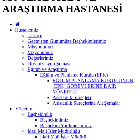
ARAŞTIRMA HASTANESİ
Hastanemiz
Tarihçe
Geçmişten Günümüze Başhekimlerimiz
Misyonumuz
Vizyonumuz
Değerlerimiz
Organizasyon Şeması
Eğitim ve Araştırma
Eğitim ve Planlama Kurulu (EPK)
EĞİTİM PLANLAMA KURULUNUN
(EPK) GÖREVLERİNE DAİR
YÖNERGE
Asistanlık Süreçleri
Asistanlık Süreçlerine Ait Şemalar
Yönetim
Başhekimlik
Başhekimimiz
Başhekim Yardımcılarımız
İdari Mali İşler Müdürlüğü
İdari Mali İşler Müdürü