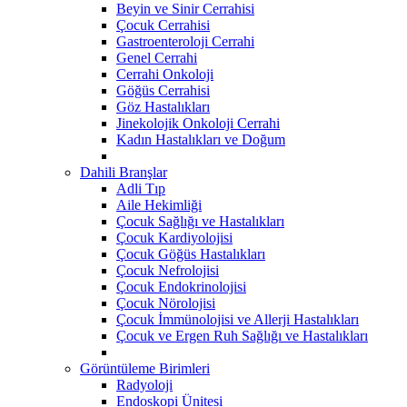
Beyin ve Sinir Cerrahisi
Çocuk Cerrahisi
Gastroenteroloji Cerrahi
Genel Cerrahi
Cerrahi Onkoloji
Göğüs Cerrahisi
Göz Hastalıkları
Jinekolojik Onkoloji Cerrahi
Kadın Hastalıkları ve Doğum
Dahili Branşlar
Adli Tıp
Aile Hekimliği
Çocuk Sağlığı ve Hastalıkları
Çocuk Kardiyolojisi
Çocuk Göğüs Hastalıkları
Çocuk Nefrolojisi
Çocuk Endokrinolojisi
Çocuk Nörolojisi
Çocuk İmmünolojisi ve Allerji Hastalıkları
Çocuk ve Ergen Ruh Sağlığı ve Hastalıkları
Görüntüleme Birimleri
Radyoloji
Endoskopi Ünitesi