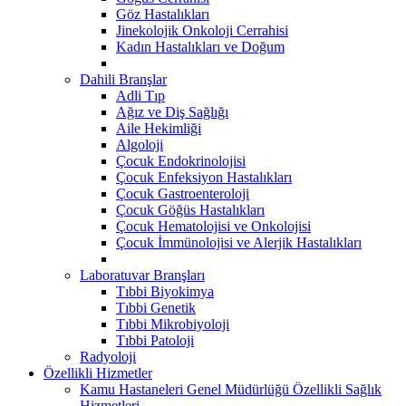
Göz Hastalıkları
Jinekolojik Onkoloji Cerrahisi
Kadın Hastalıkları ve Doğum
Dahili Branşlar
Adli Tıp
Ağız ve Diş Sağlığı
Aile Hekimliği
Algoloji
Çocuk Endokrinolojisi
Çocuk Enfeksiyon Hastalıkları
Çocuk Gastroenteroloji
Çocuk Göğüs Hastalıkları
Çocuk Hematolojisi ve Onkolojisi
Çocuk İmmünolojisi ve Alerjik Hastalıkları
Laboratuvar Branşları
Tıbbi Biyokimya
Tıbbi Genetik
Tıbbi Mikrobiyoloji
Tıbbi Patoloji
Radyoloji
Özellikli Hizmetler
Kamu Hastaneleri Genel Müdürlüğü Özellikli Sağlık
Hizmetleri