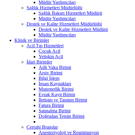
Müdür Yardımcıları
Sağlık Hizmetleri Müdürlüğü
Sağlık Bakım Hizmetleri Müdürü
Müdür Yardımcıları
Destek ve Kalite Hizmetleri Müdürlüğü
Destek ve Kalite Hizmetleri Müdürü
Müdür Yardımcıları
Klinik ve Birimler
Acil Tıp Hizmetleri
Çocuk Acil
Yetişkin Acil
İdari Birimler
Adli Vaka Birimi
Arşiv Birimi
Bilgi İşlem
İnsan Kaynakları
Mutemetlik Birimi
Evrak Kayıt Birimi
İletişim ve Tanıtım Birimi
Fatura Birimi
Satınalma Birimi
Doğrudan Temin Birimi
Cerrahi Branşlar
Anesteziyoloji ve Reanimasyon