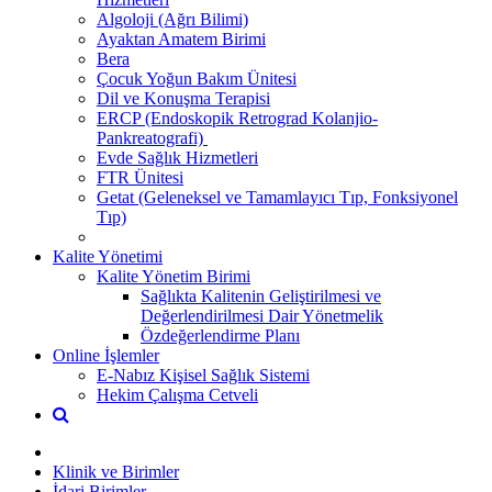
Algoloji (Ağrı Bilimi)
Ayaktan Amatem Birimi
Bera
Çocuk Yoğun Bakım Ünitesi
Dil ve Konuşma Terapisi
ERCP (Endoskopik Retrograd Kolanjio-
Pankreatografi) ​
Evde Sağlık Hizmetleri
FTR Ünitesi
Getat (Geleneksel ve Tamamlayıcı Tıp, Fonksiyonel
Tıp)
Kalite Yönetimi
Kalite Yönetim Birimi
Sağlıkta Kalitenin Geliştirilmesi ve
Değerlendirilmesi Dair Yönetmelik
Özdeğerlendirme Planı
Online İşlemler
E-Nabız Kişisel Sağlık Sistemi
Hekim Çalışma Cetveli
Klinik ve Birimler
İdari Birimler