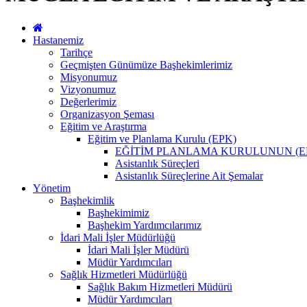
Hastanemiz
Tarihçe
Geçmişten Günümüze Başhekimlerimiz
Misyonumuz
Vizyonumuz
Değerlerimiz
Organizasyon Şeması
Eğitim ve Araştırma
Eğitim ve Planlama Kurulu (EPK)
EĞİTİM PLANLAMA KURULUNUN (E
Asistanlık Süreçleri
Asistanlık Süreçlerine Ait Şemalar
Yönetim
Başhekimlik
Başhekimimiz
Başhekim Yardımcılarımız
İdari Mali İşler Müdürlüğü
İdari Mali İşler Müdürü
Müdür Yardımcıları
Sağlık Hizmetleri Müdürlüğü
Sağlık Bakım Hizmetleri Müdürü
Müdür Yardımcıları