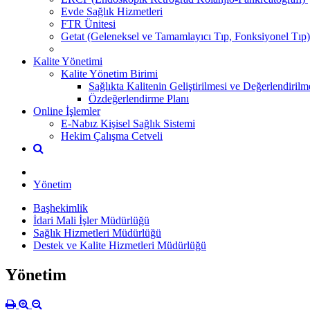
Evde Sağlık Hizmetleri
FTR Ünitesi
Getat (Geleneksel ve Tamamlayıcı Tıp, Fonksiyonel Tıp)
Kalite Yönetimi
Kalite Yönetim Birimi
Sağlıkta Kalitenin Geliştirilmesi ve Değerlendiril
Özdeğerlendirme Planı
Online İşlemler
E-Nabız Kişisel Sağlık Sistemi
Hekim Çalışma Cetveli
Yönetim
Başhekimlik
İdari Mali İşler Müdürlüğü
Sağlık Hizmetleri Müdürlüğü
Destek ve Kalite Hizmetleri Müdürlüğü
Yönetim