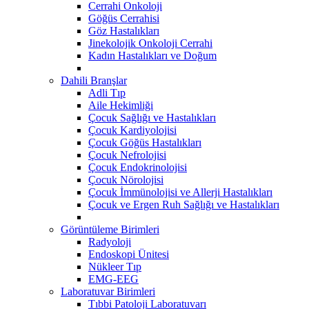
Cerrahi Onkoloji
Göğüs Cerrahisi
Göz Hastalıkları
Jinekolojik Onkoloji Cerrahi
Kadın Hastalıkları ve Doğum
Dahili Branşlar
Adli Tıp
Aile Hekimliği
Çocuk Sağlığı ve Hastalıkları
Çocuk Kardiyolojisi
Çocuk Göğüs Hastalıkları
Çocuk Nefrolojisi
Çocuk Endokrinolojisi
Çocuk Nörolojisi
Çocuk İmmünolojisi ve Allerji Hastalıkları
Çocuk ve Ergen Ruh Sağlığı ve Hastalıkları
Görüntüleme Birimleri
Radyoloji
Endoskopi Ünitesi
Nükleer Tıp
EMG-EEG
Laboratuvar Birimleri
Tıbbi Patoloji Laboratuvarı