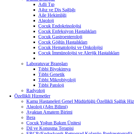
Adli Tıp
Ağız ve Diş Sağlığı
Aile Hekimliği
Algoloji
Çocuk Endokrinolojisi
Çocuk Enfeksiyon Hastalıkları
Çocuk Gastroenteroloji
Çocuk Göğüs Hastalıkları
Çocuk Hematolojisi ve Onkolojisi
Çocuk İmmünolojisi ve Alerjik Hastalıkları
Laboratuvar Branşları
Tıbbi Biyokimya
Tıbbi Genetik
Tıbbi Mikrobiyoloji
Tıbbi Patoloji
Radyoloji
Özellikli Hizmetler
Kamu Hastaneleri Genel Müdürlüğü Özellikli Sağlık Hiz
Algoloji (Ağrı Bilimi)
Ayaktan Amatem Birimi
Bera
Çocuk Yoğun Bakım Ünitesi
Dil ve Konuşma Terapisi
ERCP (Endoskopik Retrograd Kolanjio-Pankreatografi) ​