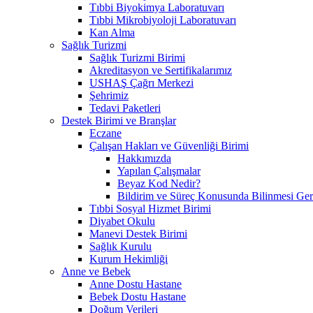
Tıbbi Biyokimya Laboratuvarı
Tıbbi Mikrobiyoloji Laboratuvarı
Kan Alma
Sağlık Turizmi
Sağlık Turizmi Birimi
Akreditasyon ve Sertifikalarımız
USHAŞ Çağrı Merkezi
Şehrimiz
Tedavi Paketleri
Destek Birimi ve Branşlar
Eczane
Çalışan Hakları ve Güvenliği Birimi
Hakkımızda
Yapılan Çalışmalar
Beyaz Kod Nedir?
Bildirim ve Süreç Konusunda Bilinmesi Ger
Tıbbi Sosyal Hizmet Birimi
Diyabet Okulu
Manevi Destek Birimi
Sağlık Kurulu
Kurum Hekimliği
Anne ve Bebek
Anne Dostu Hastane
Bebek Dostu Hastane
Doğum Verileri