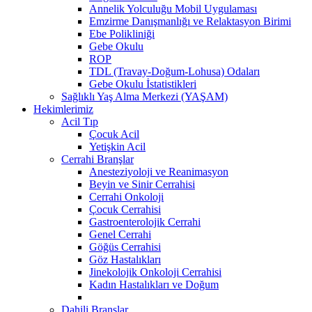
Annelik Yolculuğu Mobil Uygulaması
Emzirme Danışmanlığı ve Relaktasyon Birimi
Ebe Polikliniği
Gebe Okulu
ROP
TDL (Travay-Doğum-Lohusa) Odaları
Gebe Okulu İstatistikleri
Sağlıklı Yaş Alma Merkezi (YAŞAM)
Hekimlerimiz
Acil Tıp
Çocuk Acil
Yetişkin Acil
Cerrahi Branşlar
Anesteziyoloji ve Reanimasyon
Beyin ve Sinir Cerrahisi
Cerrahi Onkoloji
Çocuk Cerrahisi
Gastroenterolojik Cerrahi
Genel Cerrahi
Göğüs Cerrahisi
Göz Hastalıkları
Jinekolojik Onkoloji Cerrahisi
Kadın Hastalıkları ve Doğum
Dahili Branşlar