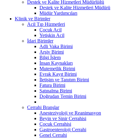
Destek ve Kalite Hizmetleri Müdürlüğü
Destek ve Kalite Hizmetleri Müdürü
Müdür Yardımcıları
Klinik ve Birimler
Acil Tıp Hizmetleri
Çocuk Acil
Yetişkin Acil
İdari Birimler
Adli Vaka Birimi
Arşiv Birimi
Bilgi İşlem
İnsan Kaynakları
Mutemetlik Birimi
Evrak Kayıt Birimi
İletişim ve Tanıtım Birimi
Fatura Birimi
Satınalma Birimi
Doğrudan Temin Birimi
Cerrahi Branşlar
Anesteziyoloji ve Reanimasyon
Beyin ve Sinir Cerrahisi
Çocuk Cerrahisi
Gastroenteroloji Cerrahi
Genel Cerrahi