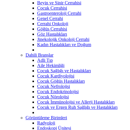
Beyin ve Sinir Cerrahisi
Çocuk Cerrahisi
Gastroenteroloji Cerrahi
Genel Cerrahi
Cerrahi Onkoloji
Göğüs Cerrahisi
Göz Hastalıkları
Jinekolojik Onkoloji Cerrahi
Kadın Hastalıkları ve Doğum
Dahili Branşlar
Adli Tıp
Aile Hekimliği
Çocuk Sağlığı ve Hastalıkları
Çocuk Kardiyolojisi
Çocuk Göğüs Hastalıkları
Çocuk Nefrolojisi
Çocuk Endokrinolojisi
Çocuk Nörolojisi
Çocuk İmmünolojisi ve Allerji Hastalıkları
Çocuk ve Ergen Ruh Sağlığı ve Hastalıkları
Görüntüleme Birimleri
Radyoloji
Endoskopi Ünitesi