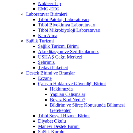
Nükleer Tıp
EMG-EEG
Laboratuvar Birimleri
Tıbbi Patoloji Laboratuvarı
Tıbbi Biyokimya Laboratuvarı
Tıbbi Mikrobiyoloji Laboratuvarı
Kan Alma
Sağlık Turizmi
Sağlık Turizmi Birimi
Akreditasyon ve Sertifikalarımız
USHAŞ Çağrı Merkezi
Şehrimiz
Tedavi Paketleri
Destek Birimi ve Branşlar
Eczane
Çalışan Hakları ve Güvenliği Birimi
Hakkımızda
Yapılan Çalışmalar
Beyaz Kod Nedir?
Bildirim ve Süreç Konusunda Bilinmesi
Gerekenler
Tıbbi Sosyal Hizmet Birimi
Diyabet Okulu
Manevi Destek Birimi
Sağlık Kurulu