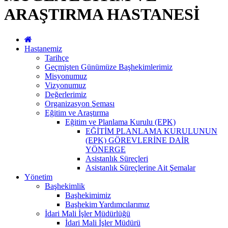
ARAŞTIRMA HASTANESİ
Hastanemiz
Tarihçe
Geçmişten Günümüze Başhekimlerimiz
Misyonumuz
Vizyonumuz
Değerlerimiz
Organizasyon Şeması
Eğitim ve Araştırma
Eğitim ve Planlama Kurulu (EPK)
EĞİTİM PLANLAMA KURULUNUN
(EPK) GÖREVLERİNE DAİR
YÖNERGE
Asistanlık Süreçleri
Asistanlık Süreçlerine Ait Şemalar
Yönetim
Başhekimlik
Başhekimimiz
Başhekim Yardımcılarımız
İdari Mali İşler Müdürlüğü
İdari Mali İşler Müdürü