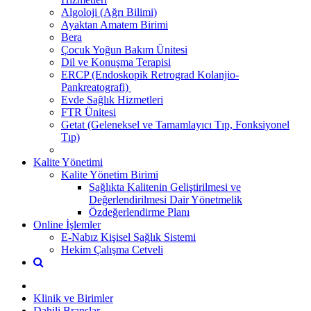
Algoloji (Ağrı Bilimi)
Ayaktan Amatem Birimi
Bera
Çocuk Yoğun Bakım Ünitesi
Dil ve Konuşma Terapisi
ERCP (Endoskopik Retrograd Kolanjio-
Pankreatografi) ​
Evde Sağlık Hizmetleri
FTR Ünitesi
Getat (Geleneksel ve Tamamlayıcı Tıp, Fonksiyonel
Tıp)
Kalite Yönetimi
Kalite Yönetim Birimi
Sağlıkta Kalitenin Geliştirilmesi ve
Değerlendirilmesi Dair Yönetmelik
Özdeğerlendirme Planı
Online İşlemler
E-Nabız Kişisel Sağlık Sistemi
Hekim Çalışma Cetveli
Klinik ve Birimler
Dahili Branşlar