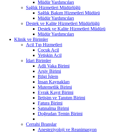
Müdür Yardımcıları
Sağlık Hizmetleri Müdürlüğü
Sağlık Bakım Hizmetleri Müdürü
Müdür Yardımcıları
Destek ve Kalite Hizmetleri Müdürlüğü
Destek ve Kalite Hizmetleri Müdürü
Müdür Yardımcıları
Klinik ve Birimler
Acil Tıp Hizmetleri
Çocuk Acil
Yetişkin Acil
İdari Birimler
Adli Vaka Birimi
Arşiv Birimi
Bilgi İşlem
İnsan Kaynakları
Mutemetlik Birimi
Evrak Kayıt Birimi
İletişim ve Tanıtım Birimi
Fatura Birimi
Satınalma Birimi
Doğrudan Temin Birimi
Cerrahi Branşlar
Anesteziyoloji ve Reanimasyon