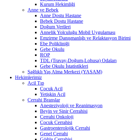
Kurum Hekimliği
Anne ve Bebek
Anne Dostu Hastane
Bebek Dostu Hastane
Doğum Verileri
Annelik Yolculuğu Mobil Uygulaması
Emzirme Danışmanlığı ve Relaktasyon Birimi
Ebe Polikliniği
Gebe Okulu
ROP
TDL (Travay-Doğum-Lohusa) Odaları
Gebe Okulu İstatistikleri
Sağlıklı Yaş Alma Merkezi (YAŞAM)
Hekimlerimiz
Acil Tıp
Çocuk Acil
Yetişkin Acil
Cerrahi Branşlar
Anesteziyoloji ve Reanimasyon
Beyin ve Sinir Cerrahisi
Cerrahi Onkoloji
Çocuk Cerrahisi
Gastroenterolojik Cerrahi
Genel Cerrahi
Göğüs Cerrahisi