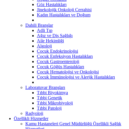
Göz Hastalıkları
Jinekolojik Onkoloji Cerrahisi
Kadın Hastalıkları ve Doğum
Dahili Branşlar
Adli Tıp
Ağız ve Diş Sağlığı
Aile Hekimliği
Algoloji
Çocuk Endokrinolojisi
Çocuk Enfeksiyon Hastalıkları
Çocuk Gastroenteroloji
Çocuk Göğüs Hastalıkları
Çocuk Hematolojisi ve Onkolojisi
Çocuk İmmünolojisi ve Alerjik Hastalıkları
Laboratuvar Branşları
Tıbbi Biyokimya
Tıbbi Genetik
Tıbbi Mikrobiyoloji
Tıbbi Patoloji
Radyoloji
Özellikli Hizmetler
Kamu Hastaneleri Genel Müdürlüğü Özellikli Sağlık
Hizmetleri