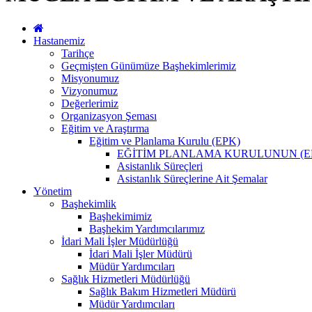
Hastanemiz
Tarihçe
Geçmişten Günümüze Başhekimlerimiz
Misyonumuz
Vizyonumuz
Değerlerimiz
Organizasyon Şeması
Eğitim ve Araştırma
Eğitim ve Planlama Kurulu (EPK)
EĞİTİM PLANLAMA KURULUNUN (E
Asistanlık Süreçleri
Asistanlık Süreçlerine Ait Şemalar
Yönetim
Başhekimlik
Başhekimimiz
Başhekim Yardımcılarımız
İdari Mali İşler Müdürlüğü
İdari Mali İşler Müdürü
Müdür Yardımcıları
Sağlık Hizmetleri Müdürlüğü
Sağlık Bakım Hizmetleri Müdürü
Müdür Yardımcıları