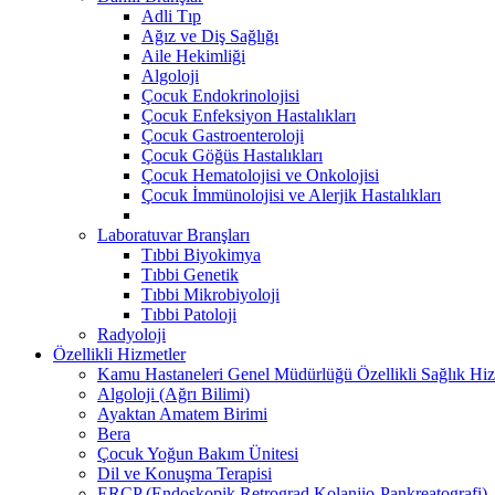
Adli Tıp
Ağız ve Diş Sağlığı
Aile Hekimliği
Algoloji
Çocuk Endokrinolojisi
Çocuk Enfeksiyon Hastalıkları
Çocuk Gastroenteroloji
Çocuk Göğüs Hastalıkları
Çocuk Hematolojisi ve Onkolojisi
Çocuk İmmünolojisi ve Alerjik Hastalıkları
Laboratuvar Branşları
Tıbbi Biyokimya
Tıbbi Genetik
Tıbbi Mikrobiyoloji
Tıbbi Patoloji
Radyoloji
Özellikli Hizmetler
Kamu Hastaneleri Genel Müdürlüğü Özellikli Sağlık Hiz
Algoloji (Ağrı Bilimi)
Ayaktan Amatem Birimi
Bera
Çocuk Yoğun Bakım Ünitesi
Dil ve Konuşma Terapisi
ERCP (Endoskopik Retrograd Kolanjio-Pankreatografi) ​