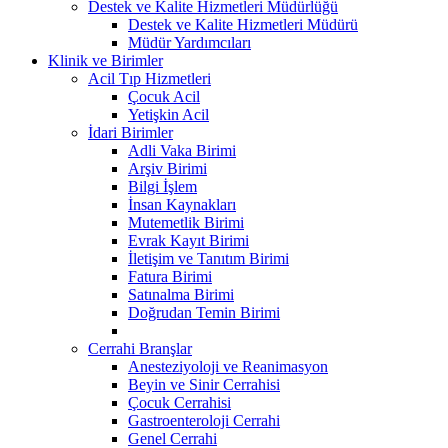
Destek ve Kalite Hizmetleri Müdürlüğü
Destek ve Kalite Hizmetleri Müdürü
Müdür Yardımcıları
Klinik ve Birimler
Acil Tıp Hizmetleri
Çocuk Acil
Yetişkin Acil
İdari Birimler
Adli Vaka Birimi
Arşiv Birimi
Bilgi İşlem
İnsan Kaynakları
Mutemetlik Birimi
Evrak Kayıt Birimi
İletişim ve Tanıtım Birimi
Fatura Birimi
Satınalma Birimi
Doğrudan Temin Birimi
Cerrahi Branşlar
Anesteziyoloji ve Reanimasyon
Beyin ve Sinir Cerrahisi
Çocuk Cerrahisi
Gastroenteroloji Cerrahi
Genel Cerrahi