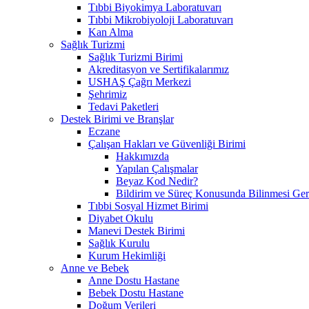
Tıbbi Biyokimya Laboratuvarı
Tıbbi Mikrobiyoloji Laboratuvarı
Kan Alma
Sağlık Turizmi
Sağlık Turizmi Birimi
Akreditasyon ve Sertifikalarımız
USHAŞ Çağrı Merkezi
Şehrimiz
Tedavi Paketleri
Destek Birimi ve Branşlar
Eczane
Çalışan Hakları ve Güvenliği Birimi
Hakkımızda
Yapılan Çalışmalar
Beyaz Kod Nedir?
Bildirim ve Süreç Konusunda Bilinmesi Ger
Tıbbi Sosyal Hizmet Birimi
Diyabet Okulu
Manevi Destek Birimi
Sağlık Kurulu
Kurum Hekimliği
Anne ve Bebek
Anne Dostu Hastane
Bebek Dostu Hastane
Doğum Verileri