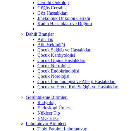
Cerrahi Onkoloji
Göğüs Cerrahisi
Göz Hastalıkları
Jinekolojik Onkoloji Cerrahi
Kadın Hastalıkları ve Doğum
Dahili Branşlar
Adli Tıp
Aile Hekimliği
Çocuk Sağlığı ve Hastalıkları
Çocuk Kardiyolojisi
Çocuk Göğüs Hastalıkları
Çocuk Nefrolojisi
Çocuk Endokrinolojisi
Çocuk Nörolojisi
Çocuk İmmünolojisi ve Allerji Hastalıkları
Çocuk ve Ergen Ruh Sağlığı ve Hastalıkları
Görüntüleme Birimleri
Radyoloji
Endoskopi Ünitesi
Nükleer Tıp
EMG-EEG
Laboratuvar Birimleri
Tıbbi Patoloji Laboratuvarı