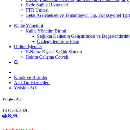
Evde Sağlık Hizmetleri
FTR Ünitesi
Getat (Geleneksel ve Tamamlayıcı Tıp, Fonksiyonel Tıp)
Kalite Yönetimi
Kalite Yönetim Birimi
Sağlıkta Kalitenin Geliştirilmesi ve Değerlendiril
Özdeğerlendirme Planı
Online İşlemler
E-Nabız Kişisel Sağlık Sistemi
Hekim Çalışma Cetveli
Klinik ve Birimler
Acil Tıp Hizmetleri
Yetişkin Acil
Yetişkin Acil
14 Ocak 2026