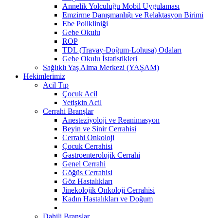
Annelik Yolculuğu Mobil Uygulaması
Emzirme Danışmanlığı ve Relaktasyon Birimi
Ebe Polikliniği
Gebe Okulu
ROP
TDL (Travay-Doğum-Lohusa) Odaları
Gebe Okulu İstatistikleri
Sağlıklı Yaş Alma Merkezi (YAŞAM)
Hekimlerimiz
Acil Tıp
Çocuk Acil
Yetişkin Acil
Cerrahi Branşlar
Anesteziyoloji ve Reanimasyon
Beyin ve Sinir Cerrahisi
Cerrahi Onkoloji
Çocuk Cerrahisi
Gastroenterolojik Cerrahi
Genel Cerrahi
Göğüs Cerrahisi
Göz Hastalıkları
Jinekolojik Onkoloji Cerrahisi
Kadın Hastalıkları ve Doğum
Dahili Branşlar