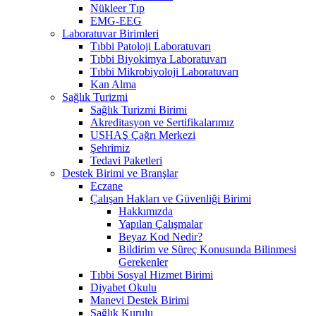
Nükleer Tıp
EMG-EEG
Laboratuvar Birimleri
Tıbbi Patoloji Laboratuvarı
Tıbbi Biyokimya Laboratuvarı
Tıbbi Mikrobiyoloji Laboratuvarı
Kan Alma
Sağlık Turizmi
Sağlık Turizmi Birimi
Akreditasyon ve Sertifikalarımız
USHAŞ Çağrı Merkezi
Şehrimiz
Tedavi Paketleri
Destek Birimi ve Branşlar
Eczane
Çalışan Hakları ve Güvenliği Birimi
Hakkımızda
Yapılan Çalışmalar
Beyaz Kod Nedir?
Bildirim ve Süreç Konusunda Bilinmesi
Gerekenler
Tıbbi Sosyal Hizmet Birimi
Diyabet Okulu
Manevi Destek Birimi
Sağlık Kurulu