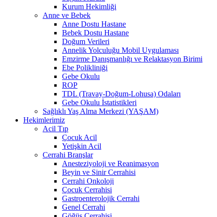
Kurum Hekimliği
Anne ve Bebek
Anne Dostu Hastane
Bebek Dostu Hastane
Doğum Verileri
Annelik Yolculuğu Mobil Uygulaması
Emzirme Danışmanlığı ve Relaktasyon Birimi
Ebe Polikliniği
Gebe Okulu
ROP
TDL (Travay-Doğum-Lohusa) Odaları
Gebe Okulu İstatistikleri
Sağlıklı Yaş Alma Merkezi (YAŞAM)
Hekimlerimiz
Acil Tıp
Çocuk Acil
Yetişkin Acil
Cerrahi Branşlar
Anesteziyoloji ve Reanimasyon
Beyin ve Sinir Cerrahisi
Cerrahi Onkoloji
Çocuk Cerrahisi
Gastroenterolojik Cerrahi
Genel Cerrahi
Göğüs Cerrahisi