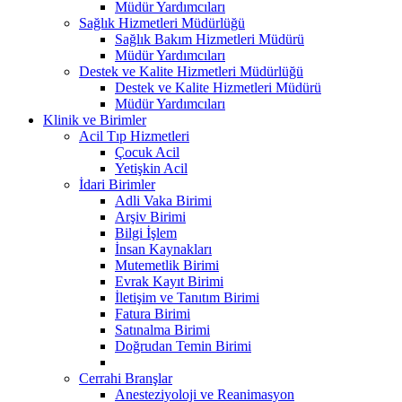
Müdür Yardımcıları
Sağlık Hizmetleri Müdürlüğü
Sağlık Bakım Hizmetleri Müdürü
Müdür Yardımcıları
Destek ve Kalite Hizmetleri Müdürlüğü
Destek ve Kalite Hizmetleri Müdürü
Müdür Yardımcıları
Klinik ve Birimler
Acil Tıp Hizmetleri
Çocuk Acil
Yetişkin Acil
İdari Birimler
Adli Vaka Birimi
Arşiv Birimi
Bilgi İşlem
İnsan Kaynakları
Mutemetlik Birimi
Evrak Kayıt Birimi
İletişim ve Tanıtım Birimi
Fatura Birimi
Satınalma Birimi
Doğrudan Temin Birimi
Cerrahi Branşlar
Anesteziyoloji ve Reanimasyon