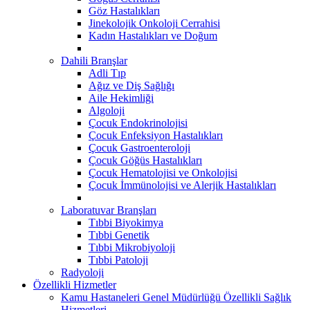
Göz Hastalıkları
Jinekolojik Onkoloji Cerrahisi
Kadın Hastalıkları ve Doğum
Dahili Branşlar
Adli Tıp
Ağız ve Diş Sağlığı
Aile Hekimliği
Algoloji
Çocuk Endokrinolojisi
Çocuk Enfeksiyon Hastalıkları
Çocuk Gastroenteroloji
Çocuk Göğüs Hastalıkları
Çocuk Hematolojisi ve Onkolojisi
Çocuk İmmünolojisi ve Alerjik Hastalıkları
Laboratuvar Branşları
Tıbbi Biyokimya
Tıbbi Genetik
Tıbbi Mikrobiyoloji
Tıbbi Patoloji
Radyoloji
Özellikli Hizmetler
Kamu Hastaneleri Genel Müdürlüğü Özellikli Sağlık
Hizmetleri