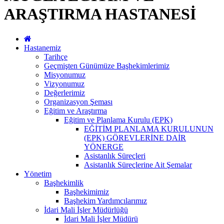
ARAŞTIRMA HASTANESİ
Hastanemiz
Tarihçe
Geçmişten Günümüze Başhekimlerimiz
Misyonumuz
Vizyonumuz
Değerlerimiz
Organizasyon Şeması
Eğitim ve Araştırma
Eğitim ve Planlama Kurulu (EPK)
EĞİTİM PLANLAMA KURULUNUN
(EPK) GÖREVLERİNE DAİR
YÖNERGE
Asistanlık Süreçleri
Asistanlık Süreçlerine Ait Şemalar
Yönetim
Başhekimlik
Başhekimimiz
Başhekim Yardımcılarımız
İdari Mali İşler Müdürlüğü
İdari Mali İşler Müdürü