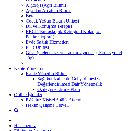
Algoloji (Ağrı Bilimi)
Ayaktan Amatem Birimi
Bera
Çocuk Yoğun Bakım Ünitesi
Dil ve Konuşma Terapisi
ERCP (Endoskopik Retrograd Kolanjio-
Pankreatografi) ​
Evde Sağlık Hizmetleri
FTR Ünitesi
Getat (Geleneksel ve Tamamlayıcı Tıp, Fonksiyonel
Tıp)
Kalite Yönetimi
Kalite Yönetim Birimi
Sağlıkta Kalitenin Geliştirilmesi ve
Değerlendirilmesi Dair Yönetmelik
Özdeğerlendirme Planı
Online İşlemler
E-Nabız Kişisel Sağlık Sistemi
Hekim Çalışma Cetveli
Hastanemiz
Eğitim ve Araştırma