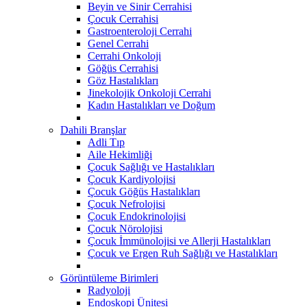
Beyin ve Sinir Cerrahisi
Çocuk Cerrahisi
Gastroenteroloji Cerrahi
Genel Cerrahi
Cerrahi Onkoloji
Göğüs Cerrahisi
Göz Hastalıkları
Jinekolojik Onkoloji Cerrahi
Kadın Hastalıkları ve Doğum
Dahili Branşlar
Adli Tıp
Aile Hekimliği
Çocuk Sağlığı ve Hastalıkları
Çocuk Kardiyolojisi
Çocuk Göğüs Hastalıkları
Çocuk Nefrolojisi
Çocuk Endokrinolojisi
Çocuk Nörolojisi
Çocuk İmmünolojisi ve Allerji Hastalıkları
Çocuk ve Ergen Ruh Sağlığı ve Hastalıkları
Görüntüleme Birimleri
Radyoloji
Endoskopi Ünitesi