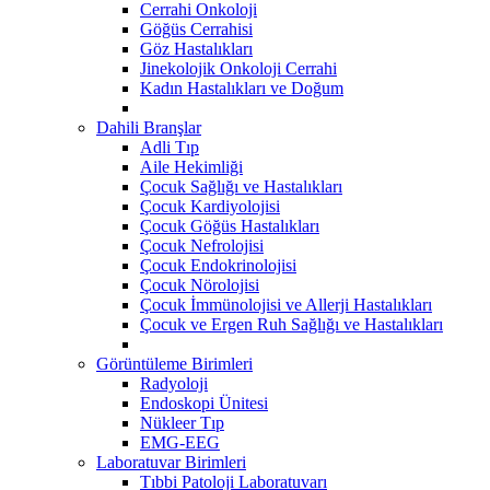
Cerrahi Onkoloji
Göğüs Cerrahisi
Göz Hastalıkları
Jinekolojik Onkoloji Cerrahi
Kadın Hastalıkları ve Doğum
Dahili Branşlar
Adli Tıp
Aile Hekimliği
Çocuk Sağlığı ve Hastalıkları
Çocuk Kardiyolojisi
Çocuk Göğüs Hastalıkları
Çocuk Nefrolojisi
Çocuk Endokrinolojisi
Çocuk Nörolojisi
Çocuk İmmünolojisi ve Allerji Hastalıkları
Çocuk ve Ergen Ruh Sağlığı ve Hastalıkları
Görüntüleme Birimleri
Radyoloji
Endoskopi Ünitesi
Nükleer Tıp
EMG-EEG
Laboratuvar Birimleri
Tıbbi Patoloji Laboratuvarı