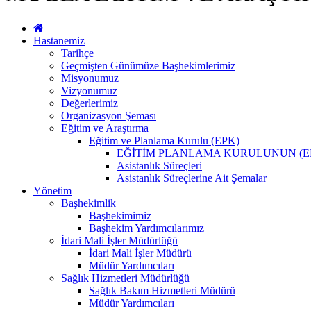
Hastanemiz
Tarihçe
Geçmişten Günümüze Başhekimlerimiz
Misyonumuz
Vizyonumuz
Değerlerimiz
Organizasyon Şeması
Eğitim ve Araştırma
Eğitim ve Planlama Kurulu (EPK)
EĞİTİM PLANLAMA KURULUNUN (E
Asistanlık Süreçleri
Asistanlık Süreçlerine Ait Şemalar
Yönetim
Başhekimlik
Başhekimimiz
Başhekim Yardımcılarımız
İdari Mali İşler Müdürlüğü
İdari Mali İşler Müdürü
Müdür Yardımcıları
Sağlık Hizmetleri Müdürlüğü
Sağlık Bakım Hizmetleri Müdürü
Müdür Yardımcıları