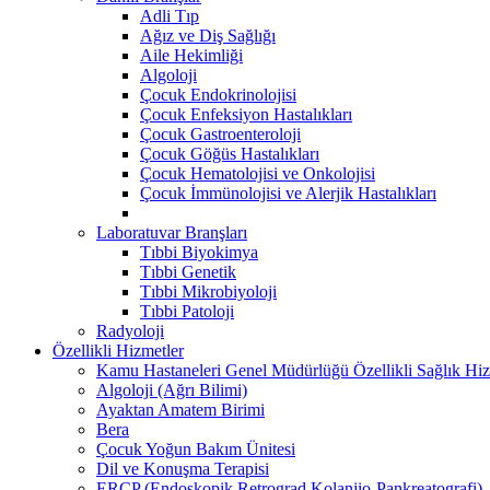
Adli Tıp
Ağız ve Diş Sağlığı
Aile Hekimliği
Algoloji
Çocuk Endokrinolojisi
Çocuk Enfeksiyon Hastalıkları
Çocuk Gastroenteroloji
Çocuk Göğüs Hastalıkları
Çocuk Hematolojisi ve Onkolojisi
Çocuk İmmünolojisi ve Alerjik Hastalıkları
Laboratuvar Branşları
Tıbbi Biyokimya
Tıbbi Genetik
Tıbbi Mikrobiyoloji
Tıbbi Patoloji
Radyoloji
Özellikli Hizmetler
Kamu Hastaneleri Genel Müdürlüğü Özellikli Sağlık Hiz
Algoloji (Ağrı Bilimi)
Ayaktan Amatem Birimi
Bera
Çocuk Yoğun Bakım Ünitesi
Dil ve Konuşma Terapisi
ERCP (Endoskopik Retrograd Kolanjio-Pankreatografi) ​