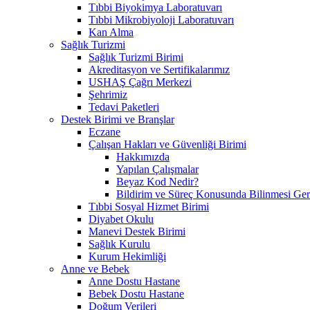
Tıbbi Biyokimya Laboratuvarı
Tıbbi Mikrobiyoloji Laboratuvarı
Kan Alma
Sağlık Turizmi
Sağlık Turizmi Birimi
Akreditasyon ve Sertifikalarımız
USHAŞ Çağrı Merkezi
Şehrimiz
Tedavi Paketleri
Destek Birimi ve Branşlar
Eczane
Çalışan Hakları ve Güvenliği Birimi
Hakkımızda
Yapılan Çalışmalar
Beyaz Kod Nedir?
Bildirim ve Süreç Konusunda Bilinmesi Ger
Tıbbi Sosyal Hizmet Birimi
Diyabet Okulu
Manevi Destek Birimi
Sağlık Kurulu
Kurum Hekimliği
Anne ve Bebek
Anne Dostu Hastane
Bebek Dostu Hastane
Doğum Verileri