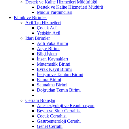
Destek ve Kalite Hizmetleri Müdürlüğü
Destek ve Kalite Hizmetleri Müdürü
Müdür Yardımcıları
Klinik ve Birimler
Acil Tıp Hizmetleri
Çocuk Acil
Yetişkin Acil
İdari Birimler
Adli Vaka Birimi
Arşiv Birimi
Bilgi İşlem
İnsan Kaynakları
Mutemetlik Birimi
Evrak Kayıt Birimi
İletişim ve Tanıtım Birimi
Fatura Birimi
Satınalma Birimi
Doğrudan Temin Birimi
Cerrahi Branşlar
Anesteziyoloji ve Reanimasyon
Beyin ve Sinir Cerrahisi
Çocuk Cerrahisi
Gastroenteroloji Cerrahi
Genel Cerrahi