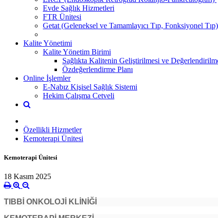
Evde Sağlık Hizmetleri
FTR Ünitesi
Getat (Geleneksel ve Tamamlayıcı Tıp, Fonksiyonel Tıp)
Kalite Yönetimi
Kalite Yönetim Birimi
Sağlıkta Kalitenin Geliştirilmesi ve Değerlendiril
Özdeğerlendirme Planı
Online İşlemler
E-Nabız Kişisel Sağlık Sistemi
Hekim Çalışma Cetveli
Özellikli Hizmetler
Kemoterapi Ünitesi
Kemoterapi Ünitesi
18 Kasım 2025
TIBBİ ONKOLOJİ KLİNİĞİ