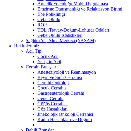
Annelik Yolculuğu Mobil Uygulaması
Emzirme Danışmanlığı ve Relaktasyon Birimi
Ebe Polikliniği
Gebe Okulu
ROP
TDL (Travay-Doğum-Lohusa) Odaları
Gebe Okulu İstatistikleri
Sağlıklı Yaş Alma Merkezi (YAŞAM)
Hekimlerimiz
Acil Tıp
Çocuk Acil
Yetişkin Acil
Cerrahi Branşlar
Anesteziyoloji ve Reanimasyon
Beyin ve Sinir Cerrahisi
Cerrahi Onkoloji
Çocuk Cerrahisi
Gastroenterolojik Cerrahi
Genel Cerrahi
Göğüs Cerrahisi
Göz Hastalıkları
Jinekolojik Onkoloji Cerrahisi
Kadın Hastalıkları ve Doğum
Dahili Branşlar