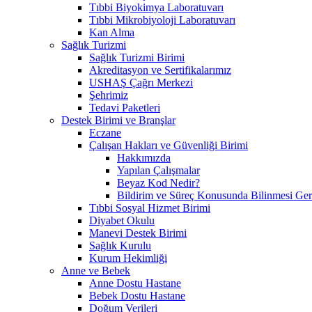
Tıbbi Biyokimya Laboratuvarı
Tıbbi Mikrobiyoloji Laboratuvarı
Kan Alma
Sağlık Turizmi
Sağlık Turizmi Birimi
Akreditasyon ve Sertifikalarımız
USHAŞ Çağrı Merkezi
Şehrimiz
Tedavi Paketleri
Destek Birimi ve Branşlar
Eczane
Çalışan Hakları ve Güvenliği Birimi
Hakkımızda
Yapılan Çalışmalar
Beyaz Kod Nedir?
Bildirim ve Süreç Konusunda Bilinmesi Ger
Tıbbi Sosyal Hizmet Birimi
Diyabet Okulu
Manevi Destek Birimi
Sağlık Kurulu
Kurum Hekimliği
Anne ve Bebek
Anne Dostu Hastane
Bebek Dostu Hastane
Doğum Verileri