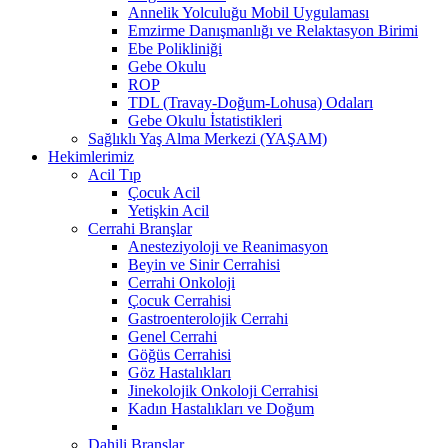
Annelik Yolculuğu Mobil Uygulaması
Emzirme Danışmanlığı ve Relaktasyon Birimi
Ebe Polikliniği
Gebe Okulu
ROP
TDL (Travay-Doğum-Lohusa) Odaları
Gebe Okulu İstatistikleri
Sağlıklı Yaş Alma Merkezi (YAŞAM)
Hekimlerimiz
Acil Tıp
Çocuk Acil
Yetişkin Acil
Cerrahi Branşlar
Anesteziyoloji ve Reanimasyon
Beyin ve Sinir Cerrahisi
Cerrahi Onkoloji
Çocuk Cerrahisi
Gastroenterolojik Cerrahi
Genel Cerrahi
Göğüs Cerrahisi
Göz Hastalıkları
Jinekolojik Onkoloji Cerrahisi
Kadın Hastalıkları ve Doğum
Dahili Branşlar