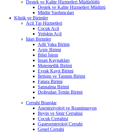
Destek ve Kalite Hizmetleri Müdürlüğü
Destek ve Kalite Hizmetleri Müdürü
Müdür Yardımcıları
Klinik ve Birimler
Acil Tıp Hizmetleri
Çocuk Acil
Yetişkin Acil
İdari Birimler
Adli Vaka Birimi
Arşiv Birimi
Bilgi İşlem
İnsan Kaynakları
Mutemetlik Birimi
Evrak Kayıt Birimi
İletişim ve Tanıtım Birimi
Fatura Birimi
Satınalma Birimi
Doğrudan Temin Birimi
Cerrahi Branşlar
Anesteziyoloji ve Reanimasyon
Beyin ve Sinir Cerrahisi
Çocuk Cerrahisi
Gastroenteroloji Cerrahi
Genel Cerrahi