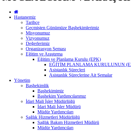
Hastanemiz
Tarihçe
Geçmişten Günümüze Başhekimlerimiz
Misyonumuz
Vizyonumuz
Değerlerimiz
Organizasyon Şeması
Eğitim ve Araştırma
Eğitim ve Planlama Kurulu (EPK)
EĞİTİM PLANLAMA KURULUNUN (E
Asistanlık Süreçleri
Asistanlık Süreçlerine Ait Şemalar
Yönetim
Başhekimlik
Başhekimimiz
Başhekim Yardımcılarımız
İdari Mali İşler Müdürlüğü
İdari Mali İşler Müdürü
Müdür Yardımcıları
Sağlık Hizmetleri Müdürlüğü
Sağlık Bakım Hizmetleri Müdürü
Müdür Yardımcıları