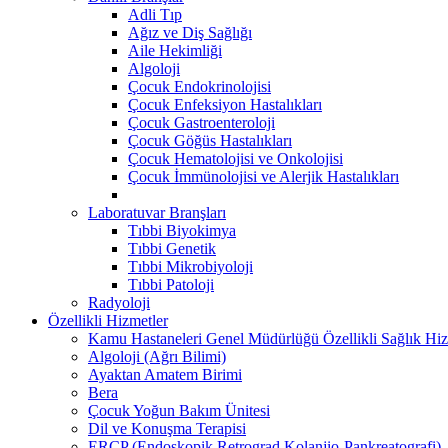
Adli Tıp
Ağız ve Diş Sağlığı
Aile Hekimliği
Algoloji
Çocuk Endokrinolojisi
Çocuk Enfeksiyon Hastalıkları
Çocuk Gastroenteroloji
Çocuk Göğüs Hastalıkları
Çocuk Hematolojisi ve Onkolojisi
Çocuk İmmünolojisi ve Alerjik Hastalıkları
Laboratuvar Branşları
Tıbbi Biyokimya
Tıbbi Genetik
Tıbbi Mikrobiyoloji
Tıbbi Patoloji
Radyoloji
Özellikli Hizmetler
Kamu Hastaneleri Genel Müdürlüğü Özellikli Sağlık Hiz
Algoloji (Ağrı Bilimi)
Ayaktan Amatem Birimi
Bera
Çocuk Yoğun Bakım Ünitesi
Dil ve Konuşma Terapisi
ERCP (Endoskopik Retrograd Kolanjio-Pankreatografi) ​