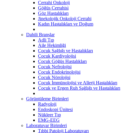
Cerrahi Onkoloji
Göğüs Cerrahisi
Göz Hastalıkları
Jinekolojik Onkoloji Cerrahi
Kadın Hastalıkları ve Doğum
Dahili Branşlar
Adli Tıp
Aile Hekimliği
Çocuk Sağlığı ve Hastalıkları
Çocuk Kardiyolojisi
Çocuk Göğüs Hastalıkları
Çocuk Nefrolojisi
Çocuk Endokrinolojisi
Çocuk Nörolojisi
Çocuk İmmünolojisi ve Allerji Hastalıkları
Çocuk ve Ergen Ruh Sağlığı ve Hastalıkları
Görüntüleme Birimleri
Radyoloji
Endoskopi Ünitesi
Nükleer Tıp
EMG-EEG
Laboratuvar Birimleri
Tıbbi Patoloji Laboratuvarı