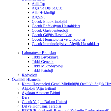
Adli Tıp
Ağız ve Diş Sağlığı
Aile Hekimliği
Algoloji
Çocuk Endokrinolojisi
Çocuk Enfeksiyon Hastalıkları
Çocuk Gastroenteroloji
Çocuk Göğüs Hastalıkları
Çocuk Hematolojisi ve Onkolojisi
Çocuk İmmünolojisi ve Alerjik Hastalıkları
Laboratuvar Branşları
Tıbbi Biyokimya
Tıbbi Genetik
Tıbbi Mikrobiyoloji
Tıbbi Patoloji
Radyoloji
Özellikli Hizmetler
Kamu Hastaneleri Genel Müdürlüğü Özellikli Sağlık Hiz
Algoloji (Ağrı Bilimi)
Ayaktan Amatem Birimi
Bera
Çocuk Yoğun Bakım Ünitesi
Dil ve Konuşma Terapisi
ERCP (Endoskopik Retrograd Kolanjio-Pankreatografi) ​