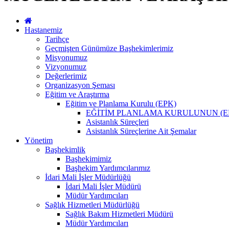
Hastanemiz
Tarihçe
Geçmişten Günümüze Başhekimlerimiz
Misyonumuz
Vizyonumuz
Değerlerimiz
Organizasyon Şeması
Eğitim ve Araştırma
Eğitim ve Planlama Kurulu (EPK)
EĞİTİM PLANLAMA KURULUNUN (E
Asistanlık Süreçleri
Asistanlık Süreçlerine Ait Şemalar
Yönetim
Başhekimlik
Başhekimimiz
Başhekim Yardımcılarımız
İdari Mali İşler Müdürlüğü
İdari Mali İşler Müdürü
Müdür Yardımcıları
Sağlık Hizmetleri Müdürlüğü
Sağlık Bakım Hizmetleri Müdürü
Müdür Yardımcıları