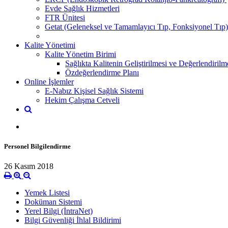
Evde Sağlık Hizmetleri
FTR Ünitesi
Getat (Geleneksel ve Tamamlayıcı Tıp, Fonksiyonel Tıp)
Kalite Yönetimi
Kalite Yönetim Birimi
Sağlıkta Kalitenin Geliştirilmesi ve Değerlendiril
Özdeğerlendirme Planı
Online İşlemler
E-Nabız Kişisel Sağlık Sistemi
Hekim Çalışma Cetveli
Personel Bilgilendirme
26 Kasım 2018
Yemek Listesi
Doküman Sistemi
Yerel Bilgi (İntraNet)
Bilgi Güvenliği İhlal Bildirimi