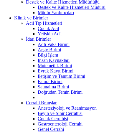
Destek ve Kalite Hizmetleri Müdürlüğü
Destek ve Kalite Hizmetleri Müdürü
Müdür Yardımcıları
Klinik ve Birimler
Acil Tıp Hizmetleri
Çocuk Acil
Yetişkin Acil
İdari Birimler
Adli Vaka Birimi
Arşiv Birimi
Bilgi İşlem
İnsan Kaynakları
Mutemetlik Birimi
Evrak Kayıt Birimi
İletişim ve Tanıtım Birimi
Fatura Birimi
Satınalma Birimi
Doğrudan Temin Birimi
Cerrahi Branşlar
Anesteziyoloji ve Reanimasyon
Beyin ve Sinir Cerrahisi
Çocuk Cerrahisi
Gastroenteroloji Cerrahi
Genel Cerrahi