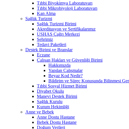
Tıbbi Biyokimya Laboratuvarı
Tıbbi Mikrobiyoloji Laboratuvarı
Kan Alma
Sağlık Turizmi
Sağlık Turizmi Birimi
Akreditasyon ve Sertifikalarımız
USHAŞ Çağrı Merkezi
Şehrimiz
Tedavi Paketleri
Destek Birimi ve Branşlar
Eczane
Çalışan Hakları ve Güvenliği Birimi
Hakkımızda
Yapılan Çalışmalar
Beyaz Kod Nedir?
Bildirim ve Süreç Konusunda Bilinmesi Ger
Tıbbi Sosyal Hizmet Birimi
Diyabet Okulu
Manevi Destek Birimi
Sağlık Kurulu
Kurum Hekimliği
Anne ve Bebek
Anne Dostu Hastane
Bebek Dostu Hastane
Doğum Verileri