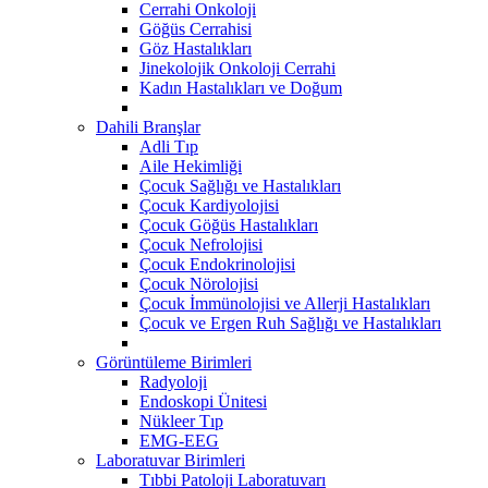
Cerrahi Onkoloji
Göğüs Cerrahisi
Göz Hastalıkları
Jinekolojik Onkoloji Cerrahi
Kadın Hastalıkları ve Doğum
Dahili Branşlar
Adli Tıp
Aile Hekimliği
Çocuk Sağlığı ve Hastalıkları
Çocuk Kardiyolojisi
Çocuk Göğüs Hastalıkları
Çocuk Nefrolojisi
Çocuk Endokrinolojisi
Çocuk Nörolojisi
Çocuk İmmünolojisi ve Allerji Hastalıkları
Çocuk ve Ergen Ruh Sağlığı ve Hastalıkları
Görüntüleme Birimleri
Radyoloji
Endoskopi Ünitesi
Nükleer Tıp
EMG-EEG
Laboratuvar Birimleri
Tıbbi Patoloji Laboratuvarı