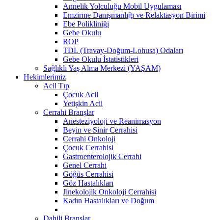
Annelik Yolculuğu Mobil Uygulaması
Emzirme Danışmanlığı ve Relaktasyon Birimi
Ebe Polikliniği
Gebe Okulu
ROP
TDL (Travay-Doğum-Lohusa) Odaları
Gebe Okulu İstatistikleri
Sağlıklı Yaş Alma Merkezi (YAŞAM)
Hekimlerimiz
Acil Tıp
Çocuk Acil
Yetişkin Acil
Cerrahi Branşlar
Anesteziyoloji ve Reanimasyon
Beyin ve Sinir Cerrahisi
Cerrahi Onkoloji
Çocuk Cerrahisi
Gastroenterolojik Cerrahi
Genel Cerrahi
Göğüs Cerrahisi
Göz Hastalıkları
Jinekolojik Onkoloji Cerrahisi
Kadın Hastalıkları ve Doğum
Dahili Branşlar